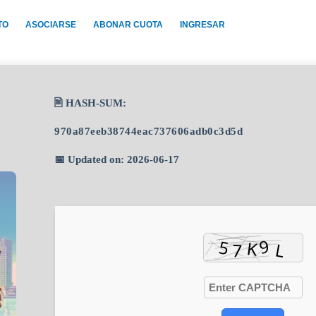
TO
ASOCIARSE
ABONAR CUOTA
INGRESAR
🖹 HASH-SUM:
970a87eeb38744eac737606adb0c3d5d
📅 Updated on: 2026-06-17