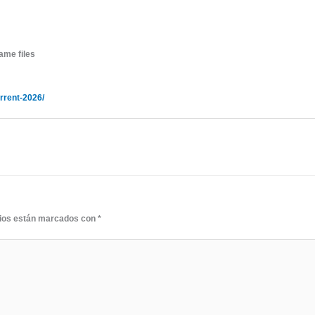
ame files
rrent-2026/
rios están marcados con
*