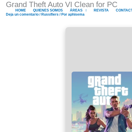
Grand Theft Auto VI Clean for PC
Ir
al
HOME
QUIENES SOMOS
ÁREAS
REVISTA
CONTAC
Deja un comentario
/
Russifiers
/ Por
aphisema
contenido