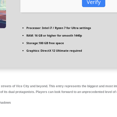
Verify
Processor:
Intel i7 / Ryzen 7
for Ultra settings
RAM:
16 GB or higher for
smooth 1440p
Storage:
100 GB
free space
Graphics:
DirectX 12 Ultimate
required
 streets of Vice City and beyond. This entry represents the biggest and most im
f its dual protagonists. Players can look forward to an unprecedented level of de
shadows