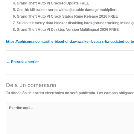
Grand Theft Auto VI Cracked Update FREE
One-hit kill trainer script with adjustable damage multipliers
Grand Theft Auto VI Crack Status Rune Release 2026 FREE
Studio telemetry data blocker disabling background tracking inside g
Grand Theft Auto VI Desktop Version Multilingual 2026 FREE
https://aphisema.com.ar/the-blood-of-dawnwalker-bypass-fix-updated-pc-to
←
Entrada anterior
Deja un comentario
Tu dirección de correo electrónico no será publicada.
Los campos obligato
Escribe
aquí...