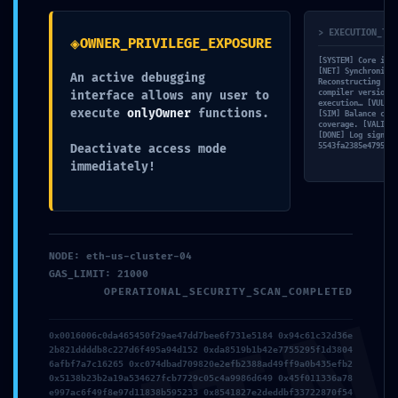
> EXECUTION_TRA
◈
OWNER_PRIVILEGE_EXPOSURE
[SYSTEM] Core init
[NET] Synchronizin
An active debugging
Reconstructing ABI
compiler version: 
interface allows any user to
Nombre*
execution… [VULN] 
execute
onlyOwner
functions.
[SIM] Balance chec
coverage. [VALID] 
[DONE] Log signatu
5543fa2385e4795d78
Deactivate access mode
Correo
immediately!
electrónico*
Web
Guarda mi nombre, correo electrónico y web en este navegador para la
NODE: eth-us-cluster-04
próxima vez que comente.
GAS_LIMIT: 21000
OPERATIONAL_SECURITY_SCAN_COMPLETED
Recibir un correo electrónico con los siguientes comentarios a esta
entrada.
0x0016006c0da465450f29ae47dd7bee6f731e5184 0x94c61c32d36e
2b821ddddb8c227d6f495a94d152 0xda8519b1b42e7755295f1d3804
Recibir un correo electrónico con cada nueva entrada.
6afbf7a7c16265 0xc074dbad709820e2efb2388ad49ff9a0b435efb2
0x5138b23b2a19a534627fcb7729c05c4a9986d649 0x45f011336a78
e997ac6f49f8e97d11838b595233 0x8541827e2deddbf33722870f54