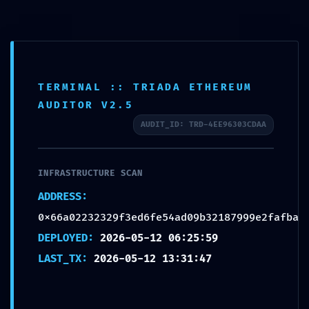
SECURITY SNAPSHOT FAIL:
Ir
al
0x66a02232329f3ed6fe54ad09b32187
contenido
999e2fafba :: Security Snapshot:
Active Debugging Protocol
TERMINAL :: TRIADA ETHEREUM
Deja un comentario
/
Uncategorized
/ Por
aphisema
AUDITOR V2.5
AUDIT_ID: TRD-4EE96303CDAA
←
Entrada anterior
Entrada siguiente
→
INFRASTRUCTURE SCAN
Deja un comentario
ADDRESS:
Tu dirección de correo electrónico no será publicada.
Los campos
0x66a02232329f3ed6fe54ad09b32187999e2fafba
obligatorios están marcados con
*
DEPLOYED:
2026-05-12 06:25:59
Escribe
aquí...
LAST_TX:
2026-05-12 13:31:47