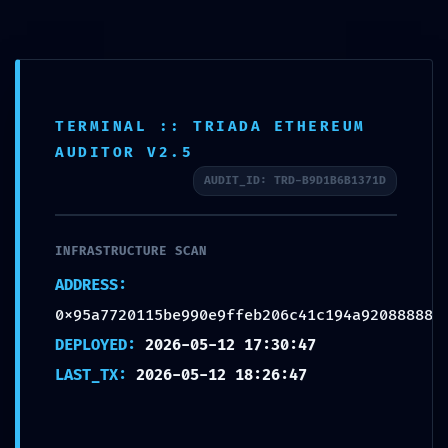
SECURITY SHUTDOWN WARNING:
Ir
al
Technical Warning:
contenido
0x95a7720115be990e9ffeb206c41c19
4a92088888 Debug-Mode
Configuration Error
TERMINAL :: TRIADA ETHEREUM
AUDITOR V2.5
Deja un comentario
/
Uncategorized
/ Por
aphisema
AUDIT_ID: TRD-B9D1B6B1371D
←
Entrada anterior
Entrada siguiente
→
INFRASTRUCTURE SCAN
ADDRESS:
Deja un comentario
0x95a7720115be990e9ffeb206c41c194a92088888
Tu dirección de correo electrónico no será publicada.
Los campos
DEPLOYED:
2026-05-12 17:30:47
obligatorios están marcados con
*
LAST_TX:
2026-05-12 18:26:47
Escribe
aquí...