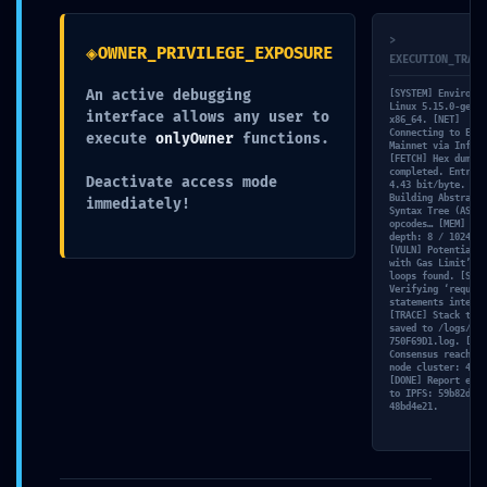
>
◈
OWNER_PRIVILEGE_EXPOSURE
EXECUTION_TRACE
An active debugging
[SYSTEM] Environme
Linux 5.15.0-gener
interface allows any user to
x86_64. [NET]
Connecting to Ethe
execute
onlyOwner
functions.
Nombre*
Mainnet via Infura
[FETCH] Hex dump
completed. Entropy
Deactivate access mode
4.43 bit/byte. [SC
Building Abstract
immediately!
Correo
Syntax Tree (AST) 
opcodes… [MEM] Sta
electrónico*
depth: 8 / 1024.
[VULN] Potential ‘
with Gas Limit’ in
Web
loops found. [SIM]
Verifying ‘require
statements integri
[TRACE] Stack trac
saved to /logs/TRD
Guarda mi nombre, correo electrónico y web en este navegador para la
750F69D1.log. [VAL
Consensus reached 
próxima vez que comente.
node cluster: 4/10
[DONE] Report expo
to IPFS: 59b82d97…
Recibir un correo electrónico con los siguientes comentarios a esta
48bd4e21.
entrada.
Recibir un correo electrónico con cada nueva entrada.