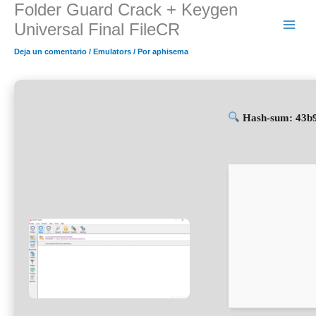
Folder Guard Crack + Keygen
Ir
al
Universal Final FileCR
contenido
Deja un comentario
/
Emulators
/ Por
aphisema
Hash-sum: 43b9